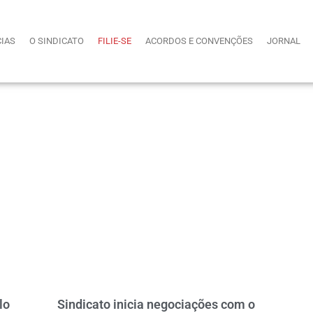
CIAS
O SINDICATO
FILIE-SE
ACORDOS E CONVENÇÕES
JORNAL
lo
Sindicato inicia negociações com o