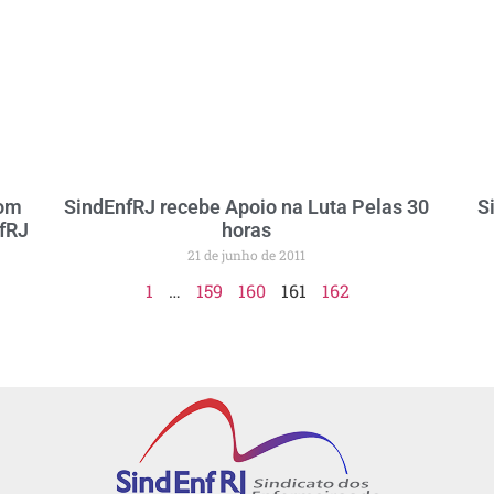
com
SindEnfRJ recebe Apoio na Luta Pelas 30
S
nfRJ
horas
21 de junho de 2011
1
…
159
160
161
162