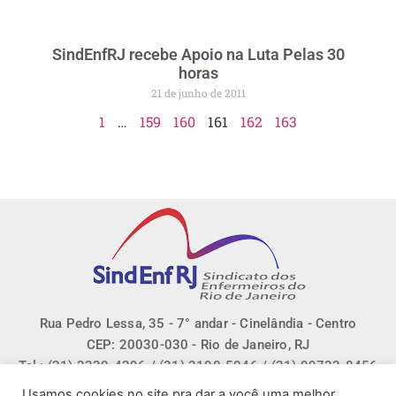
SindEnfRJ recebe Apoio na Luta Pelas 30
horas
21 de junho de 2011
1
…
159
160
161
162
163
Rua Pedro Lessa, 35 - 7° andar - Cinelândia - Centro
CEP: 20030-030 - Rio de Janeiro, RJ
Tel.: (21) 2220-4296 / (21) 3190-5046 / (21) 99733-8456
E-mail: sindenfrj@sindenfrj.org.br
Usamos cookies no site pra dar a você uma melhor