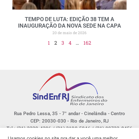
TEMPO DE LUTA: EDIÇÃO 38 TEM A
INAUGURAÇÃO DA NOVA SEDE NA CAPA
20 de maio de 2026
1
2
3
4
…
162
Rua Pedro Lessa, 35 - 7° andar - Cinelândia - Centro
CEP: 20030-030 - Rio de Janeiro, RJ
Tel.: (21) 2220-4296 / (21) 3190-5046 / (21) 99733-8456
E-mail: sindenfrj@sindenfrj.org.br
Usamos cookies no site pra dar a você uma melhor