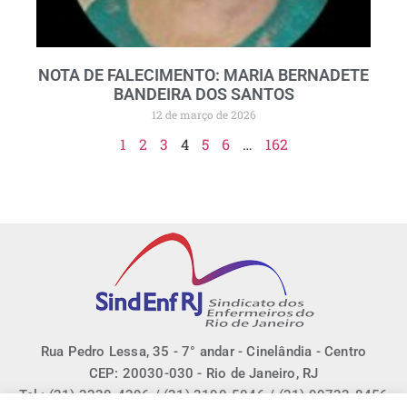
NOTA DE FALECIMENTO: MARIA BERNADETE
BANDEIRA DOS SANTOS
12 de março de 2026
1
2
3
4
5
6
…
162
Rua Pedro Lessa, 35 - 7° andar - Cinelândia - Centro
CEP: 20030-030 - Rio de Janeiro, RJ
Tel.: (21) 2220-4296 / (21) 3190-5046 / (21) 99733-8456