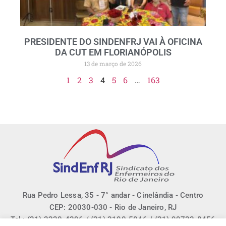
PRESIDENTE DO SINDENFRJ VAI À OFICINA
DA CUT EM FLORIANÓPOLIS
13 de março de 2026
1
2
3
4
5
6
…
163
Rua Pedro Lessa, 35 - 7° andar - Cinelândia - Centro
CEP: 20030-030 - Rio de Janeiro, RJ
Tel.: (21) 2220-4296 / (21) 3190-5046 / (21) 99733-8456