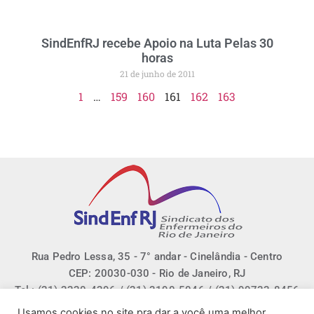
SindEnfRJ recebe Apoio na Luta Pelas 30
horas
21 de junho de 2011
1
…
159
160
161
162
163
Rua Pedro Lessa, 35 - 7° andar - Cinelândia - Centro
CEP: 20030-030 - Rio de Janeiro, RJ
Tel.: (21) 2220-4296 / (21) 3190-5046 / (21) 99733-8456
E-mail: sindenfrj@sindenfrj.org.br
Usamos cookies no site pra dar a você uma melhor