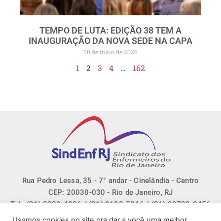
TEMPO DE LUTA: EDIÇÃO 38 TEM A
INAUGURAÇÃO DA NOVA SEDE NA CAPA
20 de maio de 2026
1
2
3
4
…
162
Rua Pedro Lessa, 35 - 7° andar - Cinelândia - Centro
CEP: 20030-030 - Rio de Janeiro, RJ
Tel.: (21) 2220-4296 / (21) 3190-5046 / (21) 99733-8456
E-mail: sindenfrj@sindenfrj.org.br
Usamos cookies no site pra dar a você uma melhor